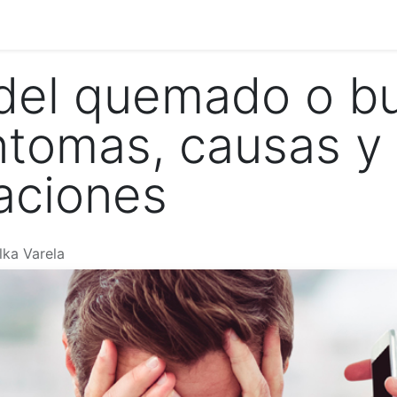
a
Presentaciones
Soporte en vivo
Satisfacción del cli
del quemado o b
íntomas, causas y
aciones
lka Varela